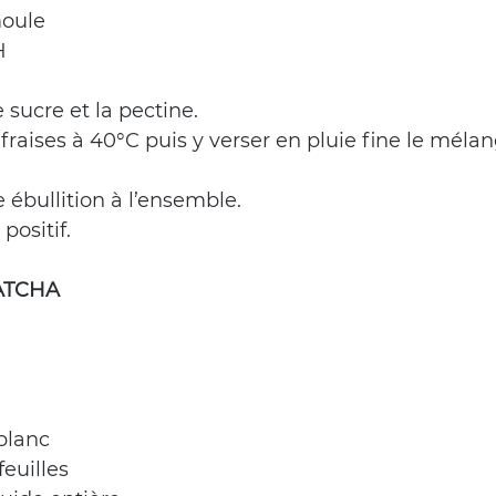
moule
H
 sucre et la pectine.
 fraises à 40°C puis y verser en pluie fine le méla
ébullition à l’ensemble.
positif.
ATCHA
blanc
feuilles