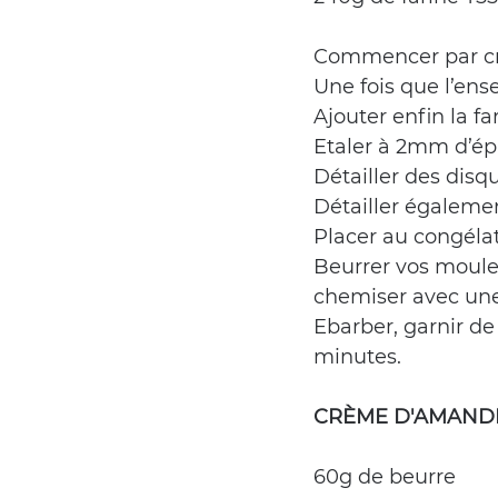
Commencer par crém
Une fois que l’en
Ajouter enfin la f
Etaler à 2mm d’ép
Détailler des dis
Détailler égaleme
Placer au congéla
Beurrer vos moules
chemiser avec une
Ebarber, garnir d
minutes.
CRÈME D'AMANDE
60g de beurre