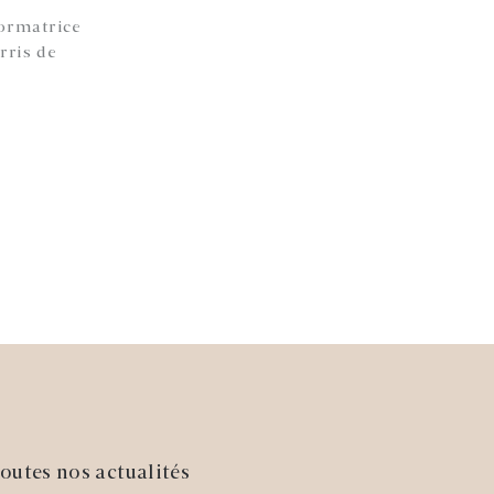
formatrice
rris de
outes nos actualités