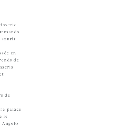
tisserie
ourmands
 sourit.
ssée en
prends de
nscris
et
rs de
bre palace
e le
r Angelo