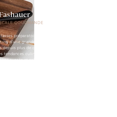
Fashauer
ESCALE GOURMANDE
classes préparatoires et
ting d’une grande école de
 depuis plus de dix ans à
res tendances culinaires qui
cène sucrée et salée.
tion culinaire et la
compagnent mon parcours
uis ses débuts, et bien au
passion, s’avèrent être un
’expression, une vocation.