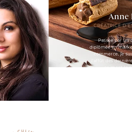
Anne 
CRÉATRICE D'
Passée par les 
diplômée en marke
commerce, je suis
l’affût des derniè
animent la s
La communica
photographie ac
professionnel dep
delà d’être une 
véritable moyen d