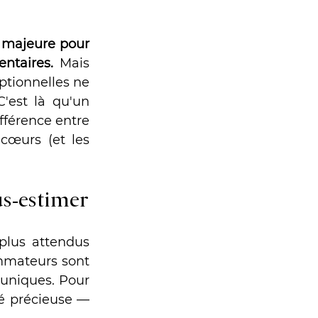
 majeure pour 
entaires.
 Mais 
tionnelles ne 
'est là qu'un 
fférence entre 
cœurs (et les 
us-estimer
lus attendus 
mmateurs sont 
uniques. Pour 
é précieuse — 