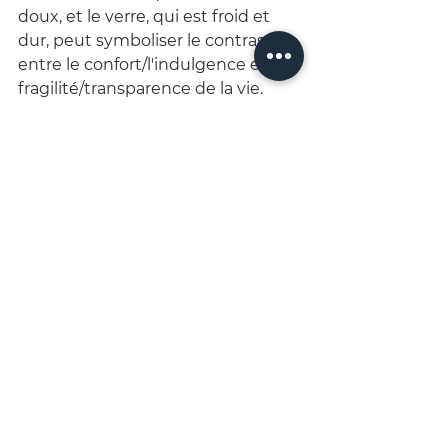
doux, et le verre, qui est froid et 
dur, peut symboliser le contraste 
entre le confort/l'indulgence et la 
fragilité/transparence de la vie.
La Composition Globale
 : 
L'ensemble crée une atmosphère 
de calme et de réflexion, invitant 
le spectateur à contempler les 
objets de manière presque 
méditative, suggérant que la 
beauté se trouve dans la 
contemplation tranquille du 
quotidien.
La composition évoque un sens de 
l'intemporalité et de la 
contemplation. Elle peut aussi 