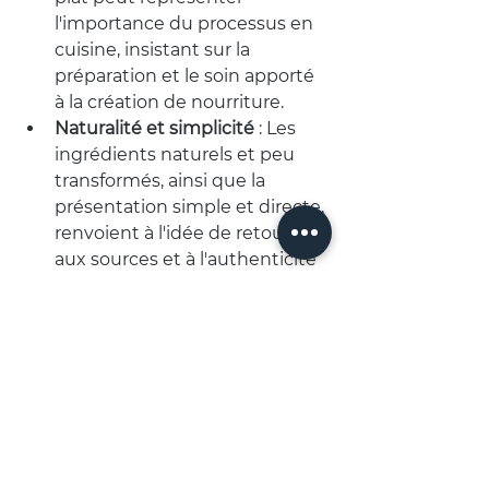
l'importance du processus en 
cuisine, insistant sur la 
préparation et le soin apporté 
à la création de nourriture.
Naturalité et simplicité
 : Les 
ingrédients naturels et peu 
transformés, ainsi que la 
présentation simple et directe, 
renvoient à l'idée de retour 
aux sources et à l'authenticité 
dans l'alimentation.
Culture et tradition
 : Les 
ingrédients suggèrent une 
cuisine d'inspiration asiatique, 
ce qui apporte une dimension 
culturelle spécifique à l'image.
Découvrir mon portfolio