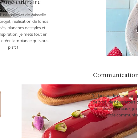
lisme culinaire
ustensiles et de vaisselle
projet, réalisation de fonds
sés, planches de styles et
nspiration, je mets tout en
 créer l'ambiance qui vous
plaît !
Communication 
Rédaction de communiqué
de blog, de newsletters 
vos réseaux
sociaux, je
votre communica