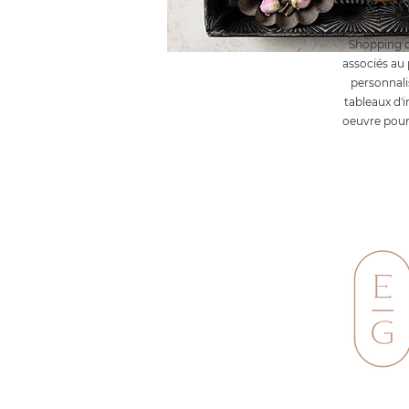
& sty
Shopping d'
associés au 
personnali
tableaux d'i
oeuvre pour