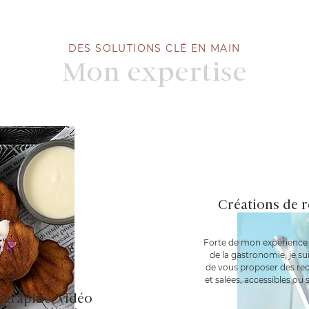
DES SOLUTIONS CLÉ EN MAIN
Mon expertise
Créations de r
Forte de mon expérience 
de la gastronomie, je s
de vous proposer des rec
et salées, accessibles ou 
graphie, vidéo