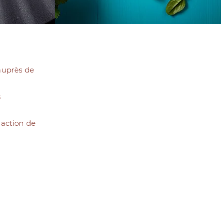
 auprès de
s
daction de