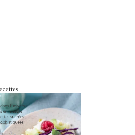
ecettes
dans l'univers
uis en mesure
ettes sucrées
sophistiquées.