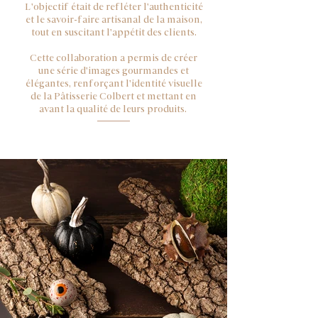
L'objectif était de refléter l'authenticité
et le savoir-faire artisanal de la maison,
tout en suscitant l'appétit des clients.
Cette collaboration a permis de créer
une série d'images gourmandes et
élégantes, renforçant l'identité visuelle
de la Pâtisserie Colbert et mettant en
avant la qualité de leurs produits.