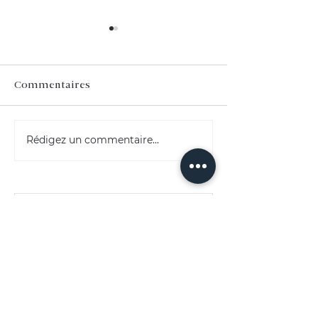
Commentaires
Projet client #8 : Daddy
Rédigez un commentaire...
Projet client #4
Dessert