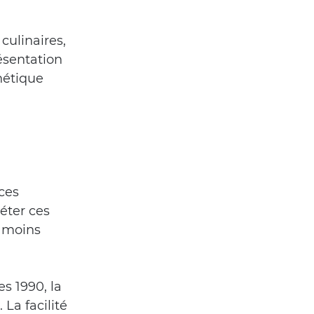
ulinaires, 
ésentation 
hétique 
ces 
éter ces 
 moins 
 1990, la 
La facilité 