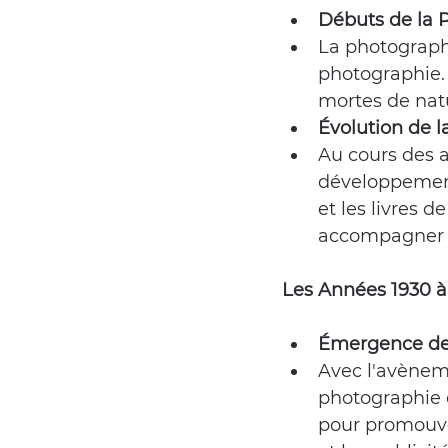
Débuts de la P
La photographi
photographie. 
mortes de natu
Évolution de l
Au cours des a
développement
et les livres 
accompagner l
Les Années 1930 à 
Émergence de l
Avec l'avèneme
photographie c
pour promouvoi