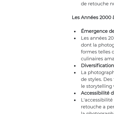
de retouche nu
Les Années 2000 à
Émergence des
Les années 20
dont la photo
formes telles
culinaires ama
Diversificatio
La photographi
de styles. Des
le storytellin
Accessibilité 
L'accessibilit
retouche a pe
la photographi