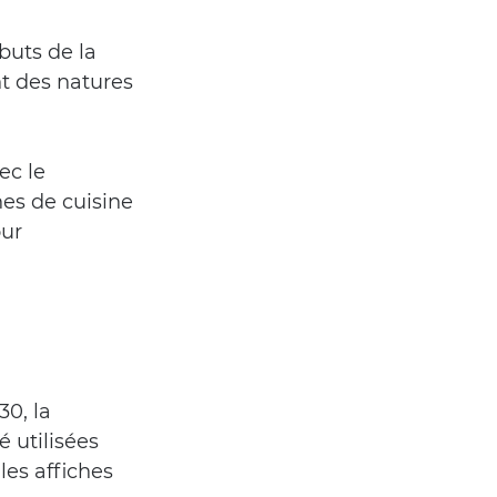
buts de la 
t des natures 
ec le 
s de cuisine 
ur 
0, la 
 utilisées 
es affiches 