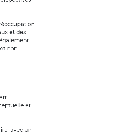
réoccupation 
aux et des 
 également 
et non 
art 
eptuelle et 
re, avec un 