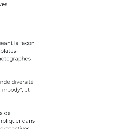
ves.
eant la façon 
plates-
photographes 
nde diversité 
 moody", et 
s de 
mpliquer dans 
perspectives 