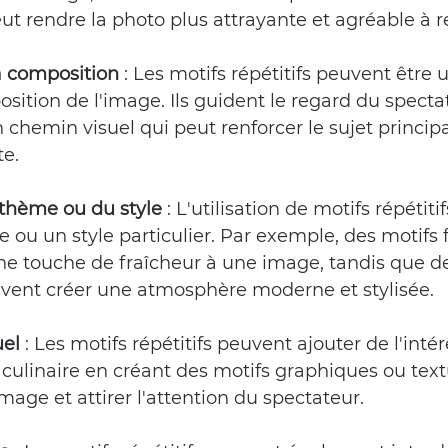
eut rendre la photo plus attrayante et agréable à r
a composition
 :
 Les motifs répétitifs peuvent être u
osition de l'image. Ils guident le regard du spectat
 chemin visuel qui peut renforcer le sujet principal 
te.
thème ou du style
 :
 L'utilisation de motifs répétiti
 ou un style particulier. Par exemple, des motifs f
ne touche de fraîcheur à une image, tandis que de
ent créer une atmosphère moderne et stylisée.
uel
 :
 Les motifs répétitifs peuvent ajouter de l'intér
ulinaire en créant des motifs graphiques ou textu
mage et attirer l'attention du spectateur.