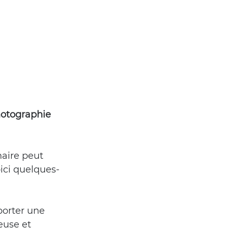
photographie 
naire peut 
ici quelques-
porter une 
euse et 