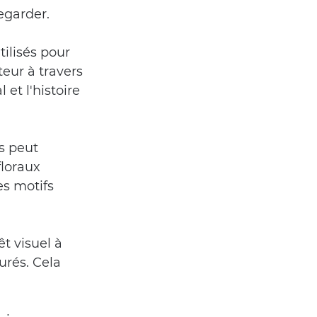
egarder.
tilisés pour 
eur à travers 
et l'histoire 
fs peut 
loraux 
s motifs 
êt visuel à 
rés. Cela 