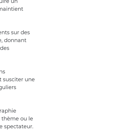
uire un 
aintient 
ents sur des 
e, donnant 
 des 
ns 
 susciter une 
uliers 
raphie 
e thème ou le 
le spectateur.