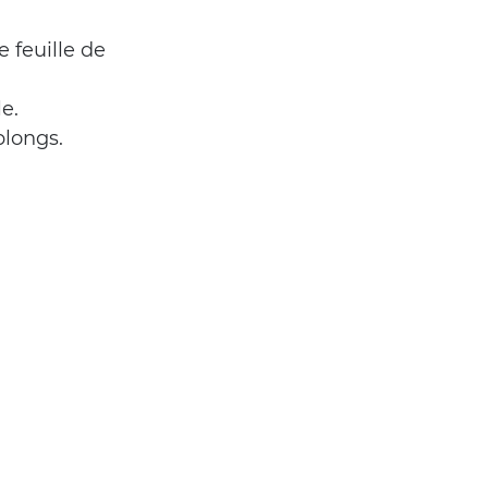
 feuille de 
e.
blongs.