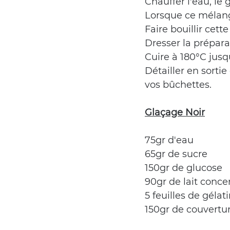
Chauffer l'eau, le 
Lorsque ce mélange
Faire bouillir cett
Dresser la prépara
Cuire à 180°C jus
Détailler en sorti
vos bûchettes.
Glaçage Noir
75gr d'eau
65gr de sucre
150gr de glucose
90gr de lait conce
5 feuilles de gélat
150gr de couvertur