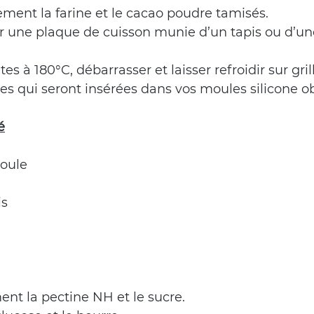
ement la farine et le cacao poudre tamisés.
sur une plaque de cuisson munie d’un tapis ou d’une
s à 180°C, débarrasser et laisser refroidir sur grill
es qui seront insérées dans vos moules silicone o
é
oule
is
nt la pectine NH et le sucre.