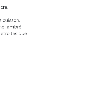
cre.
s cuisson.
mel ambré.
étroites que 