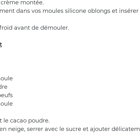
la crème montée.
nt dans vos moules silicone oblongs et insérer l
froid avant de démouler.
t
moule
dre
oeufs
moule
et le cacao poudre.
en neige, serrer avec le sucre et ajouter délicatem